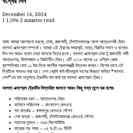
বন্ধের দিন
December 16, 2024
1
1,596
2 minutes read
আজ আমরা আলোচনা করবো, ঢাকা, রাজশাহী, চাঁপাইনবাবগঞ্জ জেলা আন্তঃনগরী ট্রেন
বনলতা এক্সপ্রেস সম্পর্কে। আমরা এই ট্রেনের সময়সূচি, ভাড়া, বিরতির স্থান ও বন্ধের
দিন সহ আরও নানান তথ্য জানবো নিচের ছকে। বনলতা এক্সপ্রেস ঢাকা টু রাজশাহী গামী
আন্তঃনগর, বিলাসবহুল ও বিরতিহীন ট্রেন। এটি ২০১৯ সালের ২৫ এপ্রিল রোজ
বৃহস্পতিবার বেলা ১১ টার দিকে মাননীয় প্রধানমন্ত্রী উদ্ভবন করেন। বিশেষ ভাবে এই
দিনটিকে পালনও করা হয়। দেশ প্রেমি কবি জীবনানন্দ দাশের বিখ্যাত কবিতা ❝বনলতা
সেন❞এর নাম অনুসারে ট্রেনটির নাম রাখা হয় বনলতা এক্সপ্রেস ট্রেন।
বনলতা এক্সপ্রেস ট্রেনটির বিস্তারিত জানতে আরও কিছু তথ্য তুলে ধরা হলোঃ
পরিষেবার ধরন – আন্তঃনগর ট্রেন
বর্তমানে পরিচালক – বাংলাদেশ রেলওয়ে
পথ যাত্রায় – কমলাপুর রেলওয়ে স্টেশন
শেষ যাত্রা – রাজশাহী, চাঁপাইনবাবগঞ্জ রেলওয়ে স্টেশন
স্থানের দূরত্ব – ৩৯৪ কিলোমিটার
যাত্রার গড় সময় – ০৫ ঘণ্টা ৩০ মিনিট