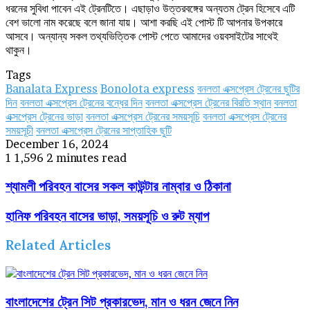
ধরনের সুবিধা পাবেন এই ট্রেনটিতে। এছাড়াও উত্তরবঙ্গের অন্যতম ট্রেন হিসেবে এটি
বেশ ভালো নাম করেছে বলে জানা যায়। আশা করছি এই পোস্ট টি আপনার উপকারে
আসবে। অন্যান্য সকল তথ্যভিত্তিক পোস্ট পেতে আমাদের ওয়বসাইটের সাথেই
থাকুন।
Tags
Banalata Express
Bonolota express
বনলতা এক্সপ্রেস ট্রেনের ছুটির
দিন
বনলতা এক্সপ্রেস ট্রেনের বন্ধের দিন
বনলতা এক্সপ্রেস ট্রেনের বিরতি স্থান
বনলতা
এক্সপ্রেস ট্রেনের ভাড়া
বনলতা এক্সপ্রেস ট্রেনের সময়সূচি
বনলতা এক্সপ্রেস ট্রেনের
সময়সূচী
বনলতা এক্সপ্রেস ট্রেনের সাপ্তাহিক ছুটি
December 16, 2024
1
1,596
2 minutes read
শ্যামলী পরিবহন বাসের সকল কাউন্টার নাম্বার ও ঠিকানা
হানিফ পরিবহন বাসের ভাড়া, সময়সূচি ও রুট ম্যাপ
Related Articles
বাংলাদেশের ট্রেন সিট প্রকারভেদ, মান ও ধরন জেনে নিন