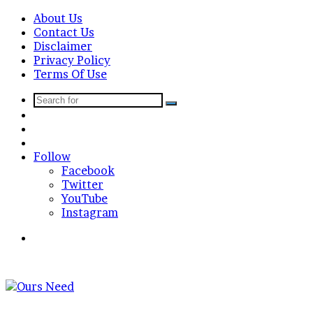
About Us
Contact Us
Disclaimer
Privacy Policy
Terms Of Use
Search
Sidebar
for
Random
Article
Log
In
Follow
Facebook
Twitter
YouTube
Instagram
Search
for