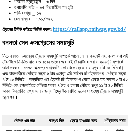
পরিষেবা ফ্রিকুয়েন্সি – ৬ দিন
ওপারেটিং গতি – ৯৫ কিলোমিটার পার ঘন্টা
গাড়ি সংখ্যা _ ১২
রেল নাম্বার _ ৭৯১/৭৯২
ট্রেনের টিকিট কাটতে ভিসিট করুনঃ
https://railapp.railway.gov.bd/
বনলতা সেন এক্সপ্রেসের সময়সূচি
নিচে বনলতা এক্সপ্রেস ট্রেনের সময়সূচি সম্পর্কে আলোচনা না করলেই নয়, কারণ যারা এই
ট্রেনটিতে নিয়মিত যাতায়াত করেন তাদের অবশ্যই ট্রেনটির যাত্রা ও সময়সূচি সম্পর্কে
জানা দরকার। বনলতা এক্সপ্রেস ট্রেনটি ঢাকা থেকে ছেড়ে যায় দুপুর ১ টা ১৫ মিনিটে।
এবং রাজশাহীতে পৌঁছায় সন্ধ্যা ৬ টায় এছাড়া এটি সর্বশেষ চাঁপাইনবাবগঞ্জ পৌঁছায় সন্ধ্যা
৭ টা ১০ মিনিটে। অন্যদিকে এই ট্রেনটি চাঁপাইনবাবগঞ্জ থেকে ছেড়ে যায় সকাল ৫ টা ৫০
মিনিটে এবং রাজশাহীতে পৌঁছায় সকাল ৭ টায় ও ঢাকায় পৌঁছায় দুপুর ১১ টা ৪০ মিনিটে।
আরও বিস্তারিত তথ্য জানার জন্য নিম্নে উল্লেখিত ছকের সাহায্যে ট্রেনের সময়সূচী
তুলে ধরা।
স্টেশন এর নাম
বন্ধের দিন
ছেড়ে যাওয়ার সময়
পৌঁছানোর সময়