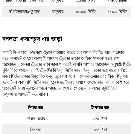
ঢাকা থেকে চাঁপাইনবাবগঞ্জ
শুক্রবার
১৩ঃ৩০ মিনিট
১৯ঃ৩০ মিনিট
চাঁপাইনবাবগঞ্জ টু ঢাকা
শুক্রবার
০৬ঃ০০ মিনিট
১১ঃ৩০ মিনিট
বনলতা এক্সপ্রেস এর ভাড়া
আপনি কি বনলতা এক্সপ্রেস ট্রেনে যাতায়াত করতে চান অথবা নিয়মিত ভাবে যাতায়াত
করে আসছে? তাহলে অবশ্যই আপনার ট্রেনের ভাড়ার তালিকা সম্পর্কে ধারণা রাখা
প্রয়োজন। কেননা ট্রেনের ভাড়া জানা থাকলেই আপনি আপনার প্রয়োজন অনুযায়ী সিটের
বুকিং দিতে পারবেন। এই ট্রেনটির বিভিন্ন সিটের ভাড়া ভিন্ন ধরনের হয়ে থাকে। নিচে
সকল সিটের ভাড়ার বিস্তারিত তথ্য তুলে ধরা হলো। শোভন চেয়ার ৫২৫ টাকা, স্নিগ্ধা
৭৮০ টাকা এবং এসি সিটের ভাড়া হবে ৮৭৫ টাকা। সময় সাপেক্ষে ভাড়া কম বা বেশি হতে
পারে সেই জন্য ভ্রমনের আগে আমাদের তথ্য দেখে নেবেন। আমরা প্রতিনিয়ত
তথ্যগুলো আপডেট করে থাকি।
সিটের নাম
টিকেটের দাম
শোভন চেয়ার
৫২৫ টাকা
স্নিগ্ধা
৭৮০ টাকা