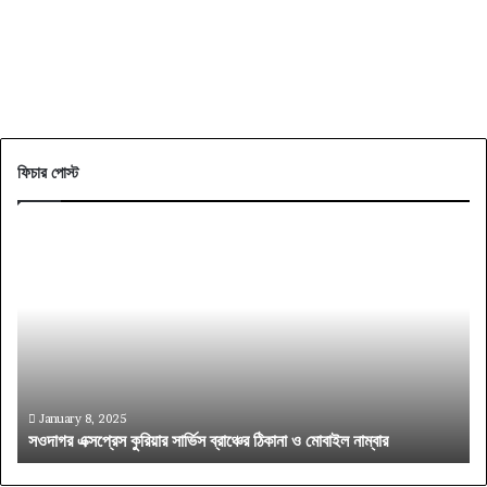
ফিচার পোস্ট
সওদাগর
বাং
এক্সপ্রেস
ট্রে
কুরিয়ার
সিট
সার্ভিস
প্র
ব্রাঞ্চের
মান
ঠিকানা
ও
ও
ধরন
মোবাইল
জেন
নাম্বার
নিন
January 8, 2025
সওদাগর এক্সপ্রেস কুরিয়ার সার্ভিস ব্রাঞ্চের ঠিকানা ও মোবাইল নাম্বার
ব