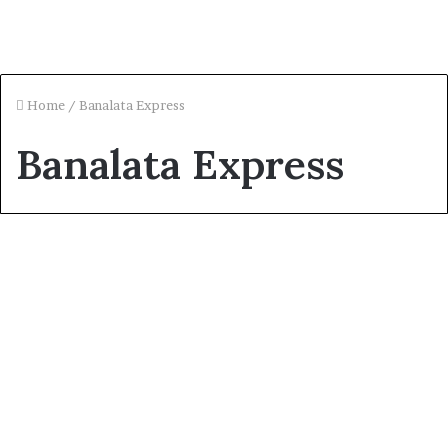
Home
/
Banalata Express
Banalata Express
ট্রেন
বনলতা এক্সপ্রেস ট্রেনের সময়সূচী, ভাড়া,
বিরতি স্থান ও বন্ধের দিন
December 16, 2024
1
1,596