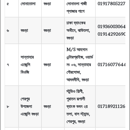
৫
সোনাতোলা
বগুড়া
সোনাতলা গাজী
01917805227
প্লাজার পাশে
ঢাকা ব্যাংকের
01936003064,
৬
বগুড়া
বগুড়া
অধীনে, ঝাউতলা,
01914292690
বগুড়া
M/S আহসান
সান্তাহার
এন্টারপ্রাইজ, ওয়ার্ড
৭
এজেন্সি
বগুড়া
নং ০৬, সান্তাহার
01716077644
বিওজি
পৌরসোভা,
আদমদীঘি, বগুড়া
স্টুডিও শিল্পী,
শেরপুর
পুরাতন রূপালী
৮
উপজেলা
বগুড়া
ব্যাংক ভবন ২য়
01718921126
এজেন্সি বগুড়া
তলা, বাস স্ট্যান্ড,
শেরপুর, বগুড়া