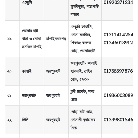
এজেন্সি
01920371234
মুসরিভুজা, বরোগাছি
বাজার
সেঞ্চুরি ফার্মেসি,
ভোলার হাট
সোনা মসজিদ,
01711414254
১৯
থানা ও সোনা
চাঁপাইনবাবগঞ্জ
শিবগঞ্জ কলেজ
01746013912
মসজিদ চাপাই
মোড়, ভোলারহাট
জয়পুরহাট- কালাই
২০
কালাই
জয়পুরহাট
হাওয়াই, মেইন
01755597876
রোড, ৫৯৩০
নন্দী মার্কেট, সদর
২১
জয়পুরহাট
জয়পুরহাট
01936003089
রোড
ঘোড়া ঘাট রোড,
২২
হিলি
জয়পুরহাট
সোনালী ব্যাংকের
01739801546
নিচে