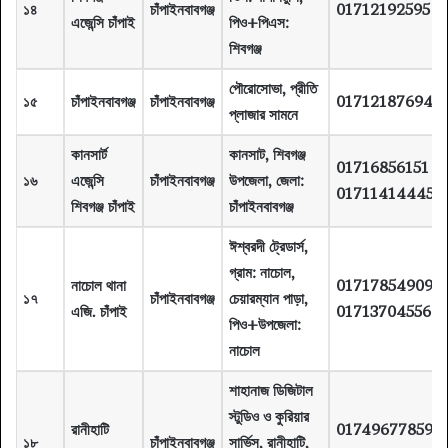
১৪
চাঁপাইনবাবগঞ্জ
01712192595
এজেন্সি চাঁপাই
পিও+পিএস:
শিবগঞ্জ
পৌরোসোভা, প্রীতি
১৫
চাঁপাইনবাবগঞ্জ
চাঁপাইনবাবগঞ্জ
01712187694
প্লাজার সামনে
কানসার্ট
কানসাট, শিবগঞ্জ
01716856151
১৬
এজেন্সি
চাঁপাইনবাবগঞ্জ
উপজেলা, জেলা:
01711414445
শিবগঞ্জ চাঁপাই
চাঁপাইনবাবগঞ্জ
ঈশ্বরদী ট্রেডার্স,
গ্রাম: নাচোল,
নাচোল থানা
01717854909
১৭
চাঁপাইনবাবগঞ্জ
চেয়ারম্যান পাড়া,
এজি. চাঁপাই
01713704556
পিও+উপজেলা:
নাচোল
শাহানাজ ডিজিটাল
স্টুডিও ও কুরিয়ার
রানীহাটি
01749677859
১৮
চাঁপাইনবাবগঞ্জ
সার্ভিস, রানীহাটি,