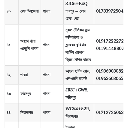
3JG6+F4Q,
৪০
বেড়া উপজেলা
পাবনা
মাধপুর – বেড়া
01733972504
রোড, বেরা
নুরুল টেলিকম এন্ড
কম্পিউটার ও
ভাঙ্গুড়া থানা
01917222272
৪১
পাবনা
সুন্দরবন কুরিয়ার
এজেন্সি পাবনা
01191448802
সার্ভিস বোড়াল
ব্রিজ স্টেশন বাজার
আব্দুল হামিদ রোড,
01936003082,
৪২
পাবনা
পাবনা
এলএমবি মার্কেট
01963603065
JR3J+CW5,
৪৩
ফরিদপুর
পাবনা
ফরিদপুর
WCV4+52R,
৪৪
সিরাজগঞ্জ
পাবনা
01712726063
সিরাজগঞ্জ
ইলোরা