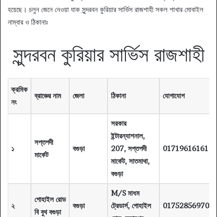
হয়েছে। চলুন জেনে নেওয়া যাক সুন্দরবন কুরিয়ার সার্ভিস রাজশাহী সকল শাখার মোবাইল
নাম্বার ও ঠিকানাঃ
সুন্দরবন কুরিয়ার সার্ভিস রাজশাহী
ক্রমিক
ব্রাঞ্চের নাম
জেলা
ঠিকানা
যোগাযোগ
নং
সরকার
ইন্টারন্যাশনাল,
সপ্তপদী
১
বগুড়া
207, সপ্তপদী
01719616161
মার্কেট
মার্কেট, সাতমাথা,
বগুড়া
M/S মাধম
গোহাইল রোড
২
বগুড়া
ট্রেডার্স, গোহাইল
01752856970
বি বুথ বগুড়া