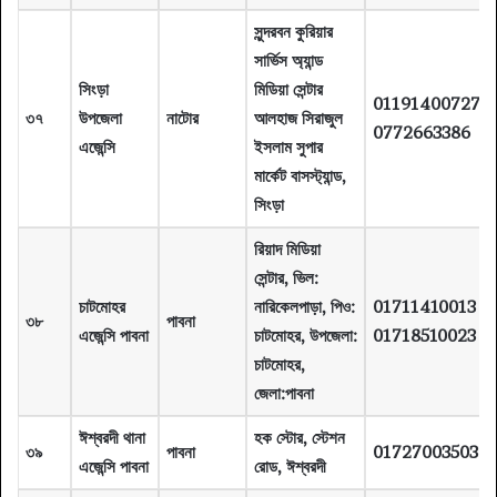
সুন্দরবন কুরিয়ার
সার্ভিস অ্যান্ড
সিংড়া
মিডিয়া সেন্টার
01191400727
৩৭
উপজেলা
নাটোর
আলহাজ সিরাজুল
0772663386
এজেন্সি
ইসলাম সুপার
মার্কেট বাসস্ট্যান্ড,
সিংড়া
রিয়াদ মিডিয়া
সেন্টার, ভিল:
চাটমোহর
নারিকেলপাড়া, পিও:
01711410013
৩৮
পাবনা
এজেন্সি পাবনা
চাটমোহর, উপজেলা:
01718510023
চাটমোহর,
জেলা:পাবনা
ঈশ্বরদী থানা
হক স্টোর, স্টেশন
৩৯
পাবনা
01727003503
এজেন্সি পাবনা
রোড, ঈশ্বরদী