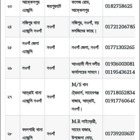
আক্কেলপুর
কলেজ রোড,
২৩
জয়পুরহাট
0182758625
এজেন্সি
আক্কেলপুর
নজিপুর থানা
নজিপুর, নওগাঁ, বড়
২৪
নওগাঁ
01721206785
এজেন্সি নওগাঁ
মসজিদের কাছে।
নওগাঁ জেলা
২৫
নওগাঁ
নওগাঁ জেলা, নওগাঁ
01771305265
এজেন্সি
আওয়ামী লীগ দলীয়
01936003081,
২৬
নওগাঁ
নওগাঁ
কার্যালয়ের সামনে।
01195436214
M/S খান
আত্রাই থানা
ট্রেডার্স, সাহেবগঞ্জ
01718052834
২৭
নওগাঁ
এজেন্সি নওগাঁ
বাজার, আত্রাই,
01917760640
নওগাঁ।
M.R লাইব্রেরী,
বদলগাছি থানা
সাহেব বাজার,
২৮
নওগাঁ
01739203637
এজেন্সি
উপজেলা মোড়,