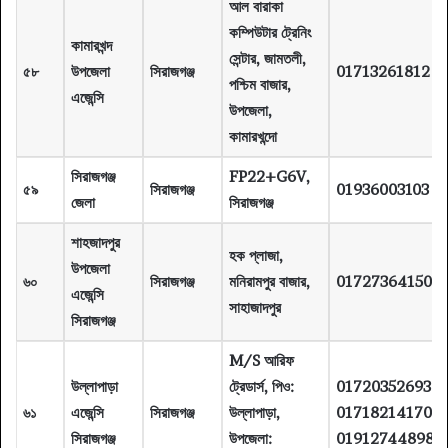
আল বারাকা
কম্পিউটার ট্রেনিং
কামারখন্দ
সেন্টার, জামতলী,
৫৮
উপজেলা
সিরাজগঞ্জ
01713261812
পশ্চিম বাজার,
এজেন্সি
উপজেলা,
কামারখন্দো
সিরাজগঞ্জ
FP22+G6V,
৫৯
সিরাজগঞ্জ
01936003103
জেলা
সিরাজগঞ্জ
শাহজাদপুর
হক প্লাজা,
উপজেলা
৬০
সিরাজগঞ্জ
মনিরামপুর বাজার,
01727364150
এজেন্সি
সাহাজাদপুর
সিরাজগঞ্জ
M/S আরিফ
উল্লাপাড়া
ট্রেডার্স, পিও:
01720352693
৬১
এজেন্সি
সিরাজগঞ্জ
উল্লাপাড়া,
01718214170
সিরাজগঞ্জ
উপজেলা:
01912744898