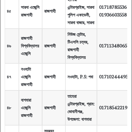
সারদা এজেন্সি
এন্টারপ্রাইজ, সারদা
01718785536
৪৫
রাজশাহী
রাজশাহী
পুলিশ একাডেমী,
01936603558
সারদা বাজার, সারদা
নিউজ সেন্টার,
রাজশাহী
টিএসসি চত্বর,
৪৬
বিশ্ববিদ্যালয়
রাজশাহী
01711348065
রাজশাহী
এজেন্সি
বিশ্ববিদ্যালয়
নওহাটা
৪৭
এজেন্সি
রাজশাহী
নওহাটা, P.S: পবা
01710244495
রাজশাহী
তাহেরা
বাগমারা
এন্টারপ্রাইজ, গ্রাম:
৪৮
এজেন্সি
রাজশাহী
01718542219
ভোবানীগঞ্জ,
রাজশাহী
উপজেলা: বাগমারা
সুন্দরবন