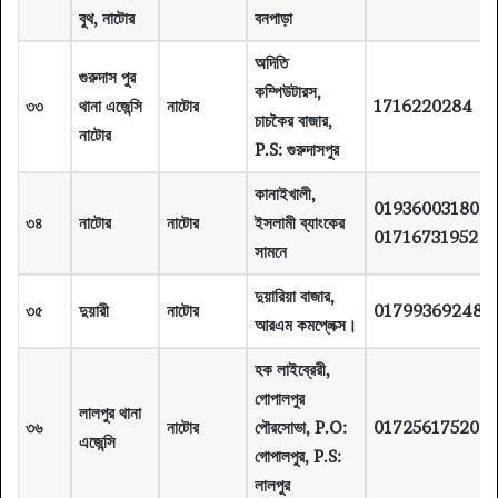
বুথ, নাটোর
বনপাড়া
অদিতি
গুরুদাস পুর
কম্পিউটারস,
৩৩
থানা এজেন্সি
নাটোর
1716220284
চাচকৈর বাজার,
নাটোর
P.S: গুরুদাসপুর
কানাইখালী,
01936003180,
৩৪
নাটোর
নাটোর
ইসলামী ব্যাংকের
01716731952
সামনে
দুয়ারিয়া বাজার,
৩৫
দুয়ারী
নাটোর
01799369248
আরএম কমপ্লেক্স।
হক লাইব্রেরী,
গোপালপুর
লালপুর থানা
৩৬
নাটোর
পৌরসোভা, P.O:
01725617520
এজেন্সি
গোপালপুর, P.S:
লালপুর