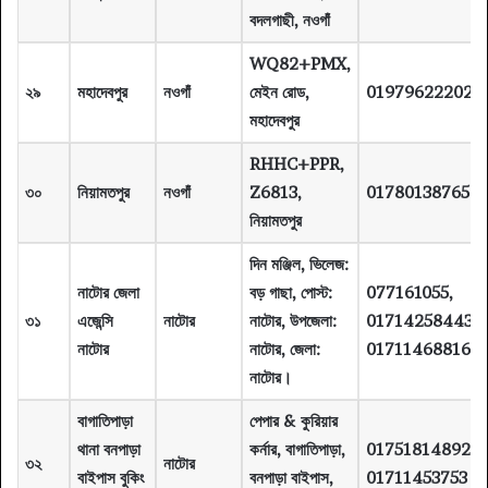
বদলগাছী, নওগাঁ
WQ82+PMX,
২৯
মহাদেবপুর
নওগাঁ
মেইন রোড,
01979622202
মহাদেবপুর
RHHC+PPR,
৩০
নিয়ামতপুর
নওগাঁ
Z6813,
01780138765
নিয়ামতপুর
দিন মঞ্জিল, ভিলেজ:
নাটোর জেলা
বড় গাছা, পোস্ট:
077161055,
৩১
এজেন্সি
নাটোর
নাটোর, উপজেলা:
01714258443,
নাটোর
নাটোর, জেলা:
01711468816
নাটোর।
বাগাতিপাড়া
পেপার & কুরিয়ার
থানা বনপাড়া
কর্নার, বাগাতিপাড়া,
01751814892
৩২
নাটোর
বাইপাস বুকিং
বনপাড়া বাইপাস,
01711453753