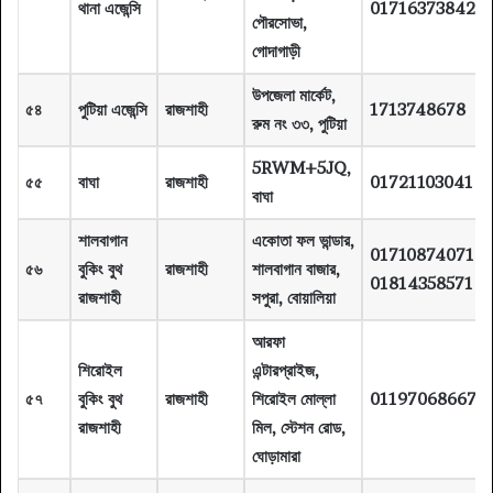
থানা এজেন্সি
01716373842
পৌরসোভা,
গোদাগাড়ী
উপজেলা মার্কেট,
৫৪
পুটিয়া এজেন্সি
রাজশাহী
1713748678
রুম নং ৩৩, পুটিয়া
5RWM+5JQ,
৫৫
বাঘা
রাজশাহী
01721103041
বাঘা
শালবাগান
একোতা ফল ভান্ডার,
01710874071
৫৬
বুকিং বুথ
রাজশাহী
শালবাগান বাজার,
01814358571
রাজশাহী
সপুরা, বোয়ালিয়া
আরফা
শিরোইল
এন্টারপ্রাইজ,
৫৭
বুকিং বুথ
রাজশাহী
শিরোইল মোল্লা
01197068667
রাজশাহী
মিল, স্টেশন রোড,
ঘোড়ামারা