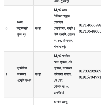
রোড, সুতারপুর
M/S উত্সব
টেলিকম অ্যান্ড
বগুড়া
মোবাইল
01714066999
৩
ক্যান্টনমেন্ট
বগুড়া
মেকানিজম, ক্যান্ট।
01710648000
বুকিং বুথ
নিউ মার্কেট, দোকান
নং ১৭, বি-ব্লক,
শাজাহানপুর
M/S শপনীল
ফোন ফ্যাক্স, মৌ
দুপচাঁচিয়া
প্লাজা, উপজেলা
01733292669
৪
উপজেলা
বগুড়া
পরিষদের সামনে,
01915704971
এজেন্সি বগুড়া
১ম লেন,
দোকান নং ৩,
দুপচাঁচিয়া
৩ মাথা মোড়,