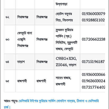
উল্লাপাড়া
হোটেল যমুনার
01936003079,
৬২
সিরাজগঞ্জ
সিরাজগঞ্জ
নিচে, নিচতলায়
01928851102
সুন্দরবন কুরিয়ার
বেলকুচি থানা
সার্ভিস (প্রা.)
৬৩
এজেন্সি
সিরাজগঞ্জ
01720662238
লিমিটেড, মুকুন্দগাটি
সিরাজগঞ্জ
বাজার, বেলকুচি
C9HG+X3G,
৬৪
তাড়াশ
সিরাজগঞ্জ
01715196187
Z5046, তাড়াশ
01936003066,
সাহেব বাজার,
৬৫
রাজশাহী
রাজশাহী
01963603024,
রাজশাহী
01721774402
আরও পড়ুনঃ
ডেলিভারি টাইগার কুরিয়ার সার্ভিস মোবাইল নাম্বার, ঠিকানা ও ডেলিভারি
চার্জ।