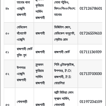
তানোর থানা
সোমা স্টুডিও,
কুরিয়ার
৪৯
এজেন্সি
ভিল+পিও+পিএস:
01712678601
সার্ভিস
রাজশাহী
তানোর
রাজশাহী
মেডিকেল
ডিজিটাল জোন,
৫০
বাঁধোগেট
রাজশাহী
মেডিকেল বন্ধুগেট,
01726559610
এজেন্সি
গ্রেটার রোড
রাজশাহী কোর্ট
৫১
রাজশাহী
রাজশাহী কোর্ট
01711136939
বুকিং বুথ
সুন্দরবন
শিমি এন্টারপ্রাইজ,
উপশহর
কুরিয়ার
উপশহর, P.O:
৫২
এজেন্সি
01713703030
সার্ভিস
রাজশাহী, P.S:
রাজশাহী
রাজশাহী
বোয়ালিয়া
মাল্টি মিডিয়া ফোন
ফ্যাক্স সার্ভিস,
গোদাগাড়ী
01197234109
৫৩
রাজশাহী
গোদাগাড়ী