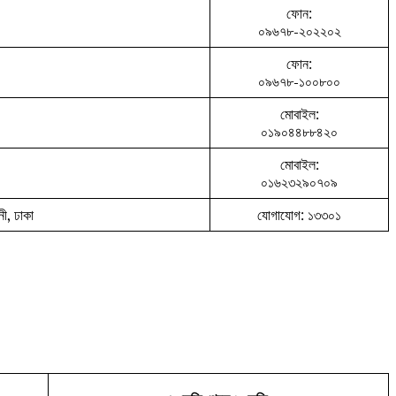
ফোন:
০৯৬৭৮-২০২২০২
ফোন:
০৯৬৭৮-১০০৮০০
মোবাইল:
০১৯০৪৪৮৮৪২০
মোবাইল:
০১৬২৩২৯০৭০৯
ী, ঢাকা
যোগাযোগ: ১৩৩০১