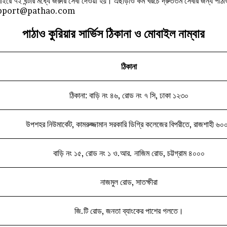
 ও বাইরে ৭২ ঘন্টার মধ্যে জরুরি সেবা দেওয়া হয়। এছাড়াও কম খরচে দ্রুততম সেবার জন্য প
ইল: support@pathao.com
পাঠাও কুরিয়ার সার্ভিস ঠিকানা ও মোবাইল নাম্বার
ঠিকানা
ঠিকানা: বাড়ি নং ৪৬, রোড নং ৭ সি, ঢাকা ১২৩০
উপশহর নিউমার্কেট, কামরুজ্জামান সরকারি ডিগ্রি কলেজের বিপরীতে, রাজশাহী ৬০
বাড়ি নং ১৫, রোড নং ১ ও.আর. নাজিম রোড, চট্টগ্রাম ৪০০০
নাজমুল রোড, সাতক্ষীরা
জি.টি রোড, জনতা ব্যাংকের পাশের গলতে।