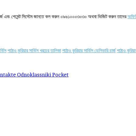
, চার্জ এবং পেমেন্ট সিস্টেম জানতে কল করুন ০৯৬১০০০৩০৩০ অথবা ভিজিট করুন তাদের
অফিস
র্ভিস
পাঠাও কুরিয়ার সার্ভিস খরচের তালিকা
পাঠাও কুরিয়ার সার্ভিস ডেলিভারি চার্জ
পাঠাও কুরিয়া
ntakte
Odnoklassniki
Pocket