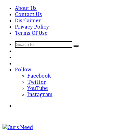
About Us
Contact Us
Disclaimer
Privacy Policy
Terms Of Use
Search
Sidebar
for
Random
Article
Log
In
Follow
Facebook
Twitter
YouTube
Instagram
Search
for