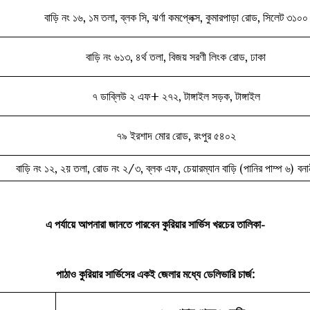
বাড়ি নং ১৬, ১ম তলা, ব্লক সি, ঝর্ণা কমপ্লেক্স, কুমারপাড়া রোড, সিলেট ৩১০০
বাড়ি নং ৬১৩, ৪র্থ তলা, বিজয় সরণী লিংক রোড, ঢাকা
৭ ডাব্লিউ ২ এফ+ ২৭২, টাঙ্গাইল সড়ক, টাঙ্গাইল
৭৯ ইরশাদ মোর রোড, রংপুর ৫৪০২
বাড়ি নং ১২, ২য় তলা, রোড নং ২/৩, ব্লক এফ, চেয়ারম্যান বাড়ি (পানির পাম্প ৬) বনান
এ পর্যায়ে আপনারা জানতে পারবেন কুরিয়ার সার্ভিস খরচের তালিকা-
পাঠাও কুরিয়ার সার্ভিসের একই জেলার মধ্যে ডেলিভারি চার্জ: