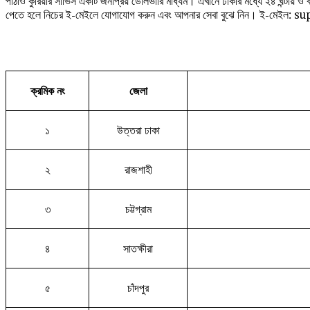
পাঠাও কুরিয়ার সার্ভিস একটি জনপ্রিয় ডেলিভারি মাধ্যম। এখানে ঢাকার মধ্যে ২৪ ঘন্টায়
পেতে হলে নিচের ই-মেইলে যোগাযোগ করুন এবং আপনার সেবা বুঝে নিন। ই-মে
ক্রমিক নং
জেলা
১
উত্তরা ঢাকা
২
রাজশাহী
৩
চট্টগ্রাম
৪
সাতক্ষীরা
৫
চাঁদপুর