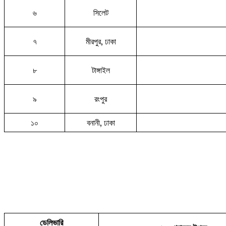
৬
সিলেট
৭
মীরপুর, ঢাকা
৮
টাঙ্গাইল
৯
রংপুর
১০
বনানী, ঢাকা
ডেলিভারি