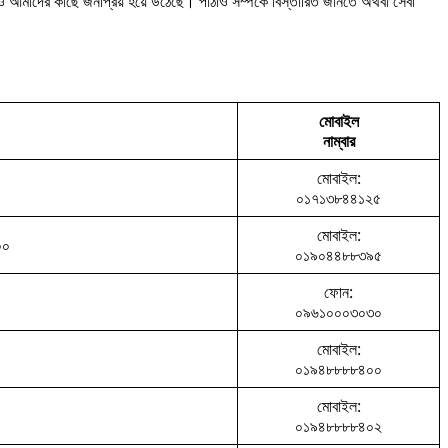
াঠাও আমাদের কাছে জনপ্রিয় হয়ে উঠেছে। পাঠাও সম্পর্কে বিস্তারিত জানতে অথবা সেবা
মোবাইল
নাম্বার
মোবাইল:
০১৭১৩৮৪৪১২৫
মোবাইল:
০০
০১৯০৪৪৮৮৩৯৫
ফোন:
০৯৬১০০০৩০৩০
মোবাইল:
০১৯৪৮৮৮৮৪০০
মোবাইল:
০১৯৪৮৮৮৮৪০২