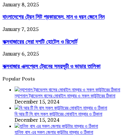
লিস্ট
ব্রাঞ্চের
বাংলাদেশের
January 8, 2025
ঠিকানা
ট্রেন
ও
বাংলাদেশের ট্রেন সিট প্রকারভেদ, মান ও ধরন জেনে নিন
সিট
মোবাইল
প্রকারভেদ,
নাম্বার
মান
কক্সবাজারের
January 7, 2025
ও
সেরা
ধরন
কক্সবাজারের সেরা দশটি হোটেল ও রিসোর্ট
দশটি
জেনে
হোটেল
নিন
ও
কক্সবাজার
January 6, 2025
রিসোর্ট
এক্সপ্রেস
কক্সবাজার এক্সপ্রেস ট্রেনের সময়সূচী ও ভাড়ার তালিকা
ট্রেনের
সময়সূচী
ও
Popular Posts
ভাড়ার
তালিকা
ন্যাশনাল ট্রাভেলস বাসের মোবাইল নাম্বার ও সকল কাউন্টারের ঠিকানা
December 15, 2024
বি আর টি সি বাস সকল কাউন্টারের মোবাইল নাম্বার ও ঠিকানা
December 15, 2024
হানিফ বাস এর সকল জেলার কাউন্টার নাম্বার ও ঠিকানা