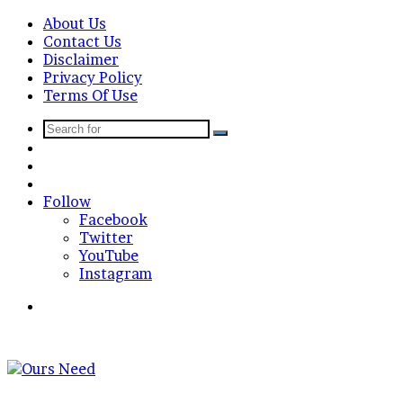
About Us
Contact Us
Disclaimer
Privacy Policy
Terms Of Use
Search
Sidebar
for
Random
Article
Log
In
Follow
Facebook
Twitter
YouTube
Instagram
Search
for