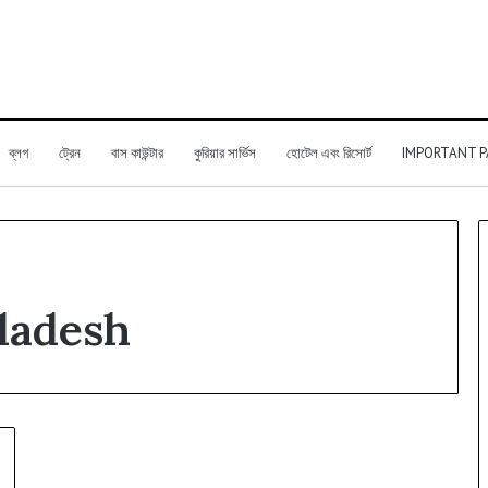
ব্লগ
ট্রেন
বাস কাউন্টার
কুরিয়ার সার্ভিস
হোটেল এবং রিসোর্ট
IMPORTANT P
ladesh
সুন্দরবন
কুরিয়ার
সার্ভিস
শাখা,
সুন্দরবন
কুরিয়ার
সার্ভিস
January 19, 2025
চার্জ