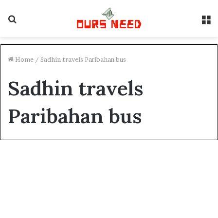
Search
M
for
Home
/
Sadhin travels Paribahan bus
Sadhin travels
Paribahan bus