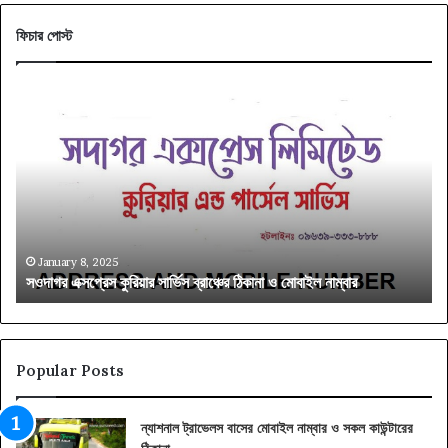
ফিচার পোস্ট
সওদাগর
বাং
এক্সপ্রেস
ট্রে
কুরিয়ার
সিট
সার্ভিস
প্র
ব্রাঞ্চের
মান
ঠিকানা
ও
ও
ধরন
মোবাইল
জেন
নাম্বার
নিন
January 8, 2025
সওদাগর এক্সপ্রেস কুরিয়ার সার্ভিস ব্রাঞ্চের ঠিকানা ও মোবাইল নাম্বার
ব
Popular Posts
ন্যাশনাল ট্রাভেলস বাসের মোবাইল নাম্বার ও সকল কাউন্টারের