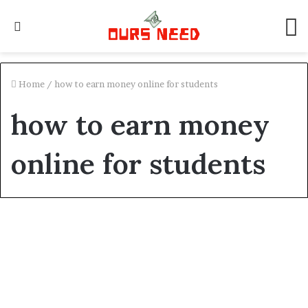
Search
M
for
Home
/
how to earn money online for students
how to earn money
online for students