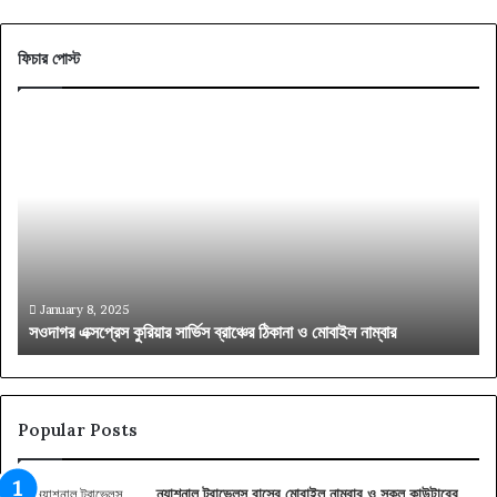
ফিচার পোস্ট
সওদাগর
বাং
এক্সপ্রেস
ট্রে
কুরিয়ার
সিট
সার্ভিস
প্র
ব্রাঞ্চের
মান
ঠিকানা
ও
ও
ধরন
মোবাইল
জেন
নাম্বার
নিন
January 8, 2025
সওদাগর এক্সপ্রেস কুরিয়ার সার্ভিস ব্রাঞ্চের ঠিকানা ও মোবাইল নাম্বার
ব
Popular Posts
ন্যাশনাল ট্রাভেলস বাসের মোবাইল নাম্বার ও সকল কাউন্টারের