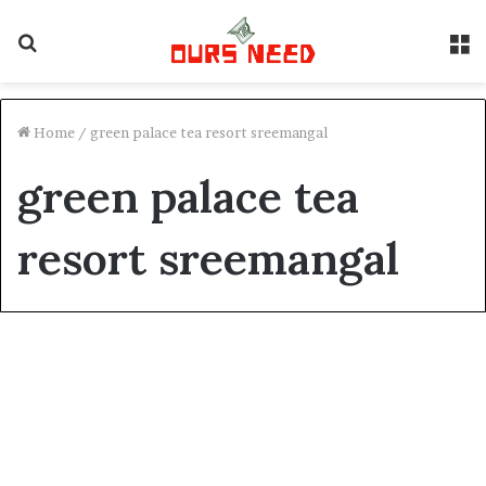
Search
M
for
Home
/
green palace tea resort sreemangal
green palace tea
resort sreemangal