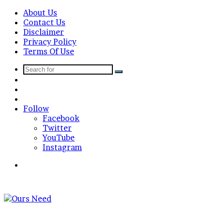
About Us
Contact Us
Disclaimer
Privacy Policy
Terms Of Use
Search
Sidebar
for
Random
Article
Log
In
Follow
Facebook
Twitter
YouTube
Instagram
Search
for