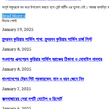
অপূর্ব সমুদ্রকে মন ভরে উপভোগ করতে হলে সেন্ট মার্টিন এর তুলনা নেই। আমরা ক্লান্তি 
Read More »
ফিচার পোস্ট
সুন্দরবন
January 19, 2025
কুরিয়ার
সুন্দরবন কুরিয়ার সার্ভিস শাখা, সুন্দরবন কুরিয়ার সার্ভিস চার্জ লিস্ট
সার্ভিস
শাখা,
সুন্দরবন
সওদাগর
January 8, 2025
কুরিয়ার
এক্সপ্রেস
সার্ভিস
সওদাগর এক্সপ্রেস কুরিয়ার সার্ভিস ব্রাঞ্চের ঠিকানা ও মোবাইল নাম্বার
কুরিয়ার
চার্জ
সার্ভিস
লিস্ট
ব্রাঞ্চের
বাংলাদেশের
January 8, 2025
ঠিকানা
ট্রেন
ও
বাংলাদেশের ট্রেন সিট প্রকারভেদ, মান ও ধরন জেনে নিন
সিট
মোবাইল
প্রকারভেদ,
নাম্বার
মান
কক্সবাজারের
January 7, 2025
ও
সেরা
ধরন
কক্সবাজারের সেরা দশটি হোটেল ও রিসোর্ট
দশটি
জেনে
হোটেল
নিন
ও
কক্সবাজার
January 6, 2025