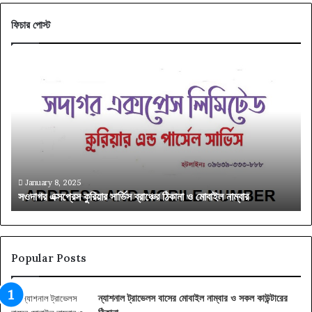
ফিচার পোস্ট
সওদাগর
বাং
এক্সপ্রেস
ট্রে
কুরিয়ার
সিট
সার্ভিস
প্র
ব্রাঞ্চের
মান
ঠিকানা
ও
ও
ধরন
মোবাইল
জেন
নাম্বার
নিন
January 8, 2025
সওদাগর এক্সপ্রেস কুরিয়ার সার্ভিস ব্রাঞ্চের ঠিকানা ও মোবাইল নাম্বার
ব
Popular Posts
ন্যাশনাল ট্রাভেলস বাসের মোবাইল নাম্বার ও সকল কাউন্টারের