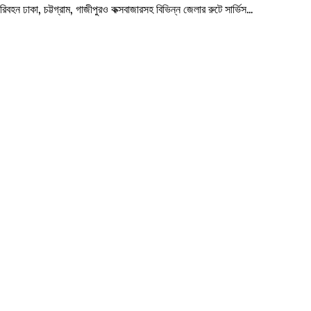
ন ঢাকা, চট্টগ্রাম, গাজীপুরও কক্সবাজারসহ বিভিন্ন জেলার রুটে সার্ভিস…