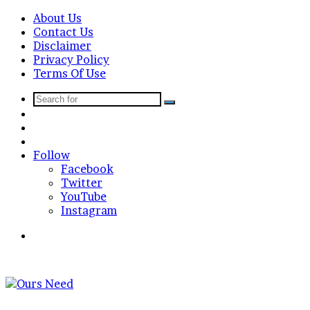
About Us
Contact Us
Disclaimer
Privacy Policy
Terms Of Use
Search
Sidebar
for
Random
Article
Log
In
Follow
Facebook
Twitter
YouTube
Instagram
Search
for