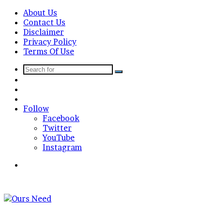
About Us
Contact Us
Disclaimer
Privacy Policy
Terms Of Use
Search
Sidebar
for
Random
Article
Log
In
Follow
Facebook
Twitter
YouTube
Instagram
Search
for