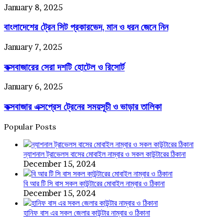
লিস্ট
ব্রাঞ্চের
বাংলাদেশের
January 8, 2025
ঠিকানা
ট্রেন
ও
বাংলাদেশের ট্রেন সিট প্রকারভেদ, মান ও ধরন জেনে নিন
সিট
মোবাইল
প্রকারভেদ,
নাম্বার
মান
কক্সবাজারের
January 7, 2025
ও
সেরা
ধরন
কক্সবাজারের সেরা দশটি হোটেল ও রিসোর্ট
দশটি
জেনে
হোটেল
নিন
ও
কক্সবাজার
January 6, 2025
রিসোর্ট
এক্সপ্রেস
কক্সবাজার এক্সপ্রেস ট্রেনের সময়সূচী ও ভাড়ার তালিকা
ট্রেনের
সময়সূচী
ও
Popular Posts
ভাড়ার
তালিকা
ন্যাশনাল ট্রাভেলস বাসের মোবাইল নাম্বার ও সকল কাউন্টারের ঠিকানা
December 15, 2024
বি আর টি সি বাস সকল কাউন্টারের মোবাইল নাম্বার ও ঠিকানা
December 15, 2024
হানিফ বাস এর সকল জেলার কাউন্টার নাম্বার ও ঠিকানা