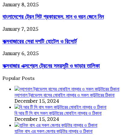
লিস্ট
ব্রাঞ্চের
বাংলাদেশের
January 8, 2025
ঠিকানা
ট্রেন
ও
বাংলাদেশের ট্রেন সিট প্রকারভেদ, মান ও ধরন জেনে নিন
সিট
মোবাইল
প্রকারভেদ,
নাম্বার
মান
কক্সবাজারের
January 7, 2025
ও
সেরা
ধরন
কক্সবাজারের সেরা দশটি হোটেল ও রিসোর্ট
দশটি
জেনে
হোটেল
নিন
ও
কক্সবাজার
January 6, 2025
রিসোর্ট
এক্সপ্রেস
কক্সবাজার এক্সপ্রেস ট্রেনের সময়সূচী ও ভাড়ার তালিকা
ট্রেনের
সময়সূচী
ও
Popular Posts
ভাড়ার
তালিকা
ন্যাশনাল ট্রাভেলস বাসের মোবাইল নাম্বার ও সকল কাউন্টারের ঠিকানা
December 15, 2024
বি আর টি সি বাস সকল কাউন্টারের মোবাইল নাম্বার ও ঠিকানা
December 15, 2024
হানিফ বাস এর সকল জেলার কাউন্টার নাম্বার ও ঠিকানা