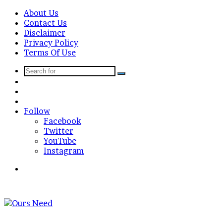
About Us
Contact Us
Disclaimer
Privacy Policy
Terms Of Use
Search
Sidebar
for
Random
Article
Log
In
Follow
Facebook
Twitter
YouTube
Instagram
Search
for