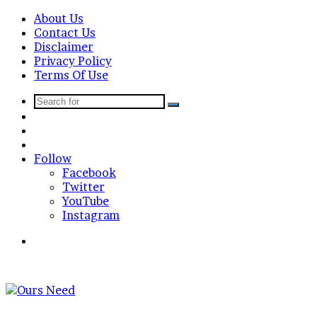
About Us
Contact Us
Disclaimer
Privacy Policy
Terms Of Use
Search
Sidebar
for
Random
Article
Log
In
Follow
Facebook
Twitter
YouTube
Instagram
Search
for