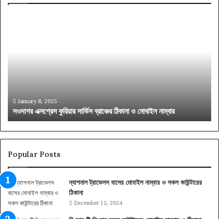
সওদাগর
বাং
এক্সপ্রেস
ট্রে
কুরিয়ার
সিট
সার্ভিস
প্র
ব্রাঞ্চের
মান
ঠিকানা
ও
ও
ধরন
মোবাইল
জেন
নাম্বার
নিন
January 8, 2025
সওদাগর এক্সপ্রেস কুরিয়ার সার্ভিস ব্রাঞ্চের ঠিকানা ও মোবাইল নাম্বার
ব
Popular Posts
ন্যাশনাল ট্রাভেলস বাসের মোবাইল নাম্বার ও সকল কাউন্টারের
ঠিকানা
December 15, 2024